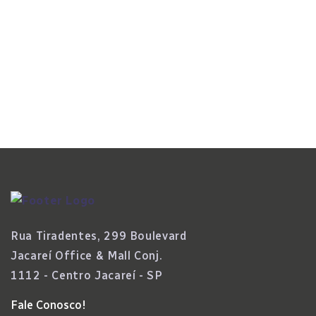
Fase No Setor
Inclusão e Diversidade
Assédio Eleitoral No Trabalho Não É
Opinião, É Violência Contra A Democracia
Rua Tiradentes, 299 Boulevard
Jacareí Office & Mall Conj.
1112 - Centro Jacareí - SP
Fale Conosco!