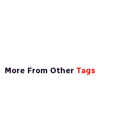
Mental Em Dever Legal Das
Empresas
Read More
More From Other
Tags