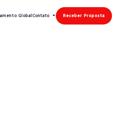
gamento Global
Contato
Receber Proposta
Veja mais
Folha de Pagamento
Ampliação Da Isenção Do IRRF Expõe
Fragilidades Operacionais Da Folha De
Pagamento Nas Empresas, Afirma
Especialista
Folha de Pagamento