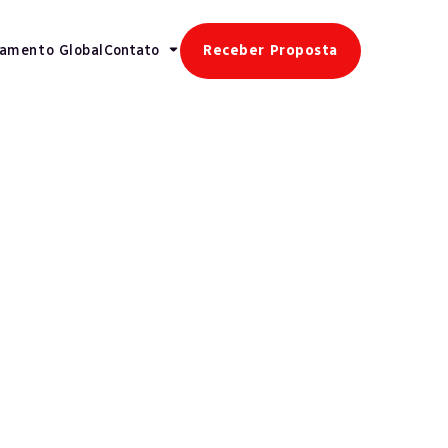
gamento Global
Contato
Receber Proposta
Veja mais
Tecnologia
IA E Automação Aceleram
Transformação Da Folha De
Pagamento E Inauguram Nova Fase No
Setor
Tecnologia