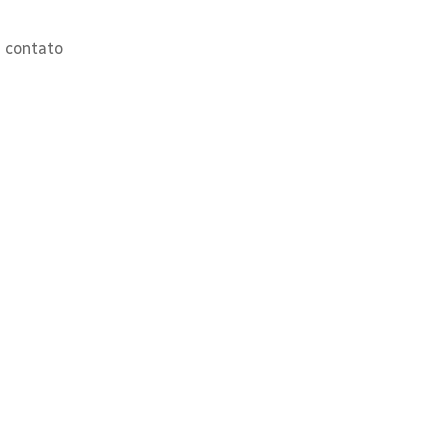
m contato
Deseja agendar com