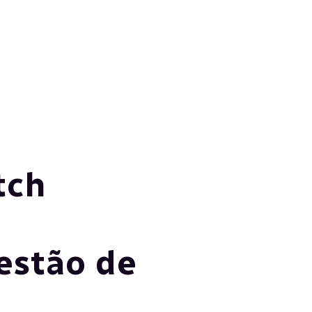
tch
estão de