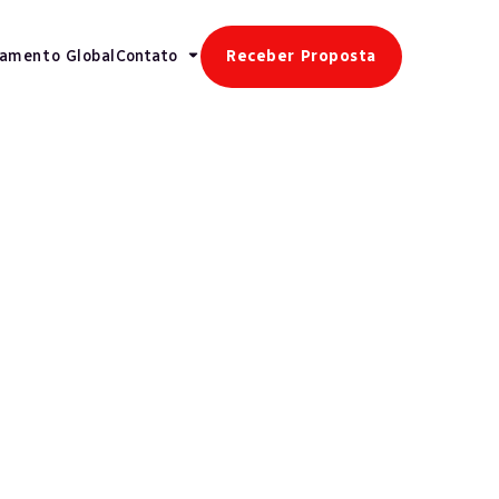
gamento Global
Contato
Receber Proposta
Veja mais
Exímia
Folha De Pagamento Global Ganha
Protagonismo No Debate Sobre A
Expansão Das Empresas Brasileiras
Exímia
Referência Em RH Completa 20 Anos