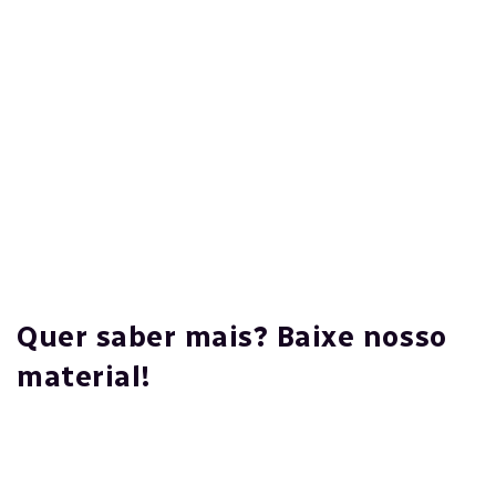
Retenção de Talentos
Experiência Do Colaborador: Base Da
Confiança E Da Retenção De Talentos
Tecnologia
IA E Automação Aceleram Transformação
Da Folha De Pagamento E Inauguram Nova
Fase No Setor
Quer saber mais? Baixe nosso
material!