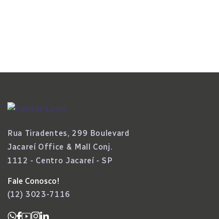
IA E Automação Aceleram Transformação
Da Folha De Pagamento E Inauguram Nova
Fase No Setor
Rua Tiradentes, 299 Boulevard
Jacareí Office & Mall Conj.
1112 - Centro Jacareí - SP
Fale Conosco!
(12) 3023-7116