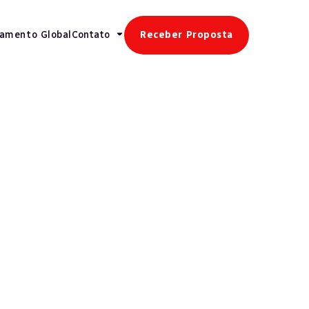
gamento Global
Contato
Receber Proposta
Veja mais
Recursos Humanos
Mudanças Regulatórias Elevam Procura
Por Terceirização De Folha De
Pagamento No Brasil
Retenção de Talentos
Experiência Do Colaborador: Base Da