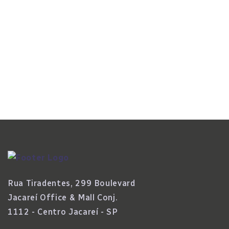
Confiança E Da Retenção De Talentos
Tecnologia
IA E Automação Aceleram Transformação
Da Folha De Pagamento E Inauguram Nova
Fase No Setor
Rua Tiradentes, 299 Boulevard
Jacareí Office & Mall Conj.
1112 - Centro Jacareí - SP