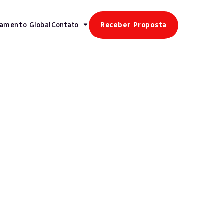
gamento Global
Contato
Receber Proposta
Veja mais
Recursos Humanos
Mudanças Regulatórias Elevam Procura
Por Terceirização De Folha De
Pagamento No Brasil
Retenção de Talentos
Experiência Do Colaborador: Base Da