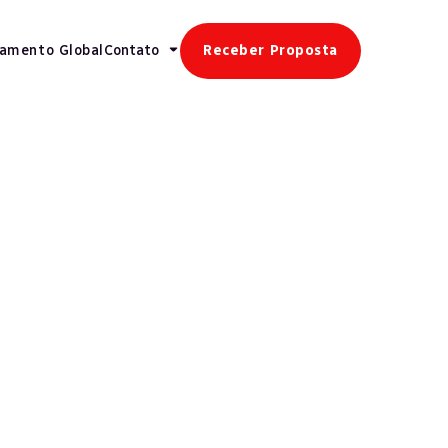
gamento Global
Contato
Receber Proposta
Veja mais
Recursos Humanos
Mudanças Regulatórias Elevam Procura
Por Terceirização De Folha De
Pagamento No Brasil
Retenção de Talentos
Experiência Do Colaborador: Base Da